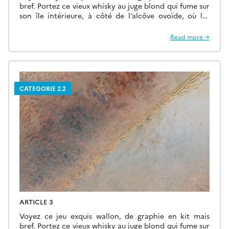
bref. Portez ce vieux whisky au juge blond qui fume sur
son île intérieure, à côté de l’alcôve ovoïde, où les
bûches se consument dans l’âtre, ce qui lui permet de
penser à la cænogenèse de l’être dont il est question
Read more →
dans la cause ambiguë […]
CATEGORIE 2.2
ARTICLE 3
Voyez ce jeu exquis wallon, de graphie en kit mais
bref. Portez ce vieux whisky au juge blond qui fume sur