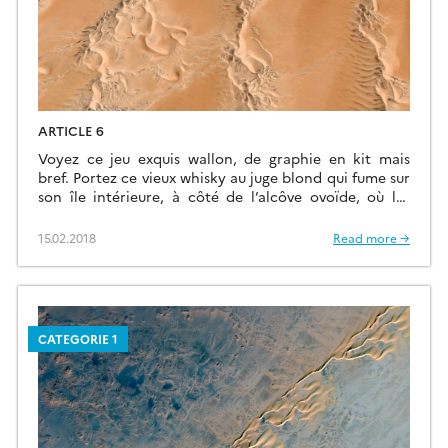
ARTICLE 6
Voyez ce jeu exquis wallon, de graphie en kit mais
bref. Portez ce vieux whisky au juge blond qui fume sur
son île intérieure, à côté de l’alcôve ovoïde, où les
bûches se consument dans l’âtre, ce qui lui permet de
penser à la cænogenèse de l’être dont il est question
15.02.2018
Read more →
dans la cause ambiguë […]
CATEGORIE 1