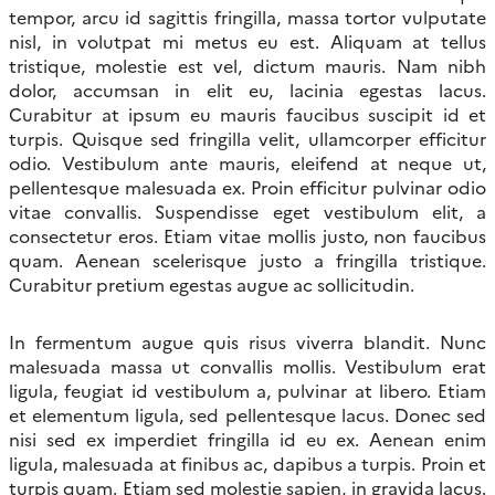
tempor, arcu id sagittis fringilla, massa tortor vulputate
nisl, in volutpat mi metus eu est. Aliquam at tellus
tristique, molestie est vel, dictum mauris. Nam nibh
dolor, accumsan in elit eu, lacinia egestas lacus.
Curabitur at ipsum eu mauris faucibus suscipit id et
turpis. Quisque sed fringilla velit, ullamcorper efficitur
odio. Vestibulum ante mauris, eleifend at neque ut,
pellentesque malesuada ex. Proin efficitur pulvinar odio
vitae convallis. Suspendisse eget vestibulum elit, a
consectetur eros. Etiam vitae mollis justo, non faucibus
quam. Aenean scelerisque justo a fringilla tristique.
Curabitur pretium egestas augue ac sollicitudin.
In fermentum augue quis risus viverra blandit. Nunc
malesuada massa ut convallis mollis. Vestibulum erat
ligula, feugiat id vestibulum a, pulvinar at libero. Etiam
et elementum ligula, sed pellentesque lacus. Donec sed
nisi sed ex imperdiet fringilla id eu ex. Aenean enim
ligula, malesuada at finibus ac, dapibus a turpis. Proin et
turpis quam. Etiam sed molestie sapien, in gravida lacus.