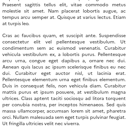
Praesent sagittis tellus elit, vitae commodo metus
molestie sit amet. Nam placerat lobortis augue, ac
tempus arcu semper at. Quisque at varius lectus. Etiam
at turpis leo.
Cras ac faucibus quam, et suscipit ante. Suspendisse
consectetur elit vel pellentesque vestibulum. Ut
condimentum sem ac euismod venenatis. Curabitur
vehicula vestibulum ex, a lobortis purus. Pellentesque
arcu urna, congue eget dapibus a, ornare nec dui.
Aenean quis lacus ac ipsum scelerisque finibus eu nec
dui. Curabitur eget auctor nisl, ut lacinia erat.
Pellentesque elementum urna eget finibus elementum.
Duis in consequat felis, non vehicula diam. Curabitur
mattis purus et ipsum posuere, at vestibulum magna
ultrices. Class aptent taciti sociosqu ad litora torquent
per conubia nostra, per inceptos himenaeos. Sed quis
massa ullamcorper, accumsan lorem sit amet, pharetra
orci. Nullam malesuada sem eget turpis pulvinar feugiat.
Ut fringilla ultricies velit nec viverra.