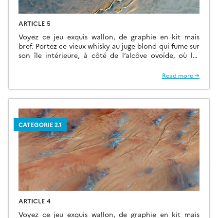
ARTICLE 5
Voyez ce jeu exquis wallon, de graphie en kit mais
bref. Portez ce vieux whisky au juge blond qui fume sur
son île intérieure, à côté de l’alcôve ovoïde, où les
bûches se consument dans l’âtre, ce qui lui permet de
penser à la cænogenèse de l’être dont il est question
Read more →
dans la cause ambiguë […]
CATEGORIE 2.1
ARTICLE 4
Voyez ce jeu exquis wallon, de graphie en kit mais